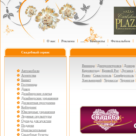
О нас
Реклама
....
Контакты
Фотоальбом
Свадебный сервис
Винница
|
Днепропетровск
|
Донецк
Кировоград
|
Кривой Рог
|
Луганск
|
Автомобили
Агентства
Ровно
|
Севастополь
|
Симферополь
Банкет
Хмельницкий
|
Черкассы
|
Чернигов
Гостиницы
Декор
Дизайнерские платья
Дизайнерские украшения
Дисконтная программа
Кейтеринг
Ювелирные украшения
Ледяные скульптуры
Одежда для мужчин
Подарки
Пригласительные
Свадебные букеты