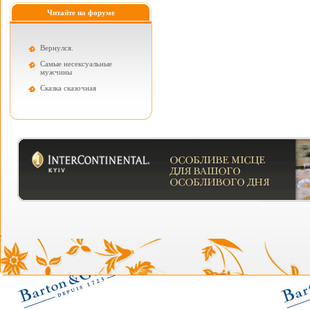
Читайте на форуме
Вернулся.
Самые несексуальные
мужчины
Cказка сказочная