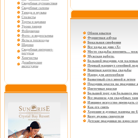
Свадебные путешествия
Свадебные салоны
Тамада и музыка
Стилисты
Торты и караваи
Уроки танцев
Фейерверки
Обмен опытом
Фото- и видеосъемка
Фуршетная азбука
Яхты и теплоходы
Бокальная симфония
Шарики
Все ходы ко дню «Х»
Свадебные интернет-
Место свадьбы изменить… мож
ресурсы
Мужская работа.
Химчистка
Большой праздник для маленьки
Дизайнерские
Первый маршрут семейной лод
аксессуары
Визитная карточка свадьбы
Наряд для автомобиля
Банкетный стол зимой и летом
Праздник красок на празднике 
Цветочные краски
Большой торт для большого пр
Все правила для свадебных тан
Изящное искусство преподать с
Как его снять
Хорошие и дурные манеры по б
Кому нужны свидетели
Детские праздники по-взрослом