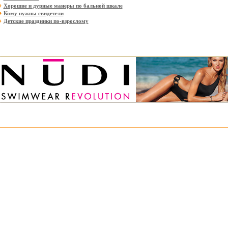
Хорошие и дурные манеры по бальной шкале
Кому нужны свидетели
Детские праздники по-взрослому