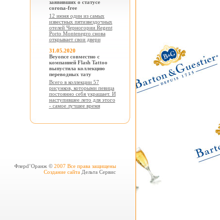
заявивших о статусе
corona-free
12 июня один из самых
известных пятизвездочных
отелей Черногории Regent
Porto Montenegro снова
открывает свои двери
31.05.2020
Beyonce совместно с
компанией Flash Tattoo
выпустила коллекцию
переводных тату
Всего в коллекции 57
рисунков, которыми певица
постоянно себя украшает. И
наступившее лето для этого
- самое лучшее время
Флерd’Оранж ©
2007 Все права защищены
Создание сайта
Дельта Сервис