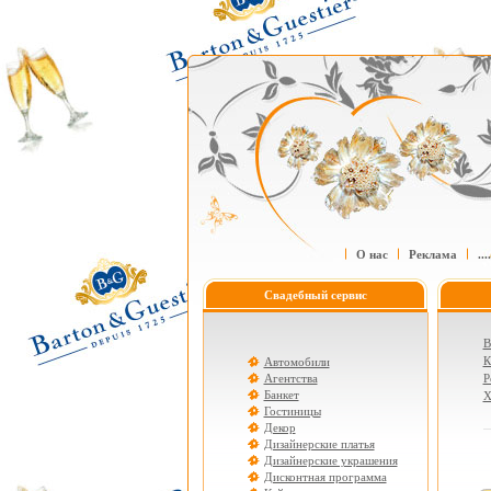
О нас
Реклама
....
Свадебный сервис
В
К
Автомобили
Агентства
Р
Банкет
Х
Гостиницы
Декор
Дизайнерские платья
Дизайнерские украшения
Дисконтная программа