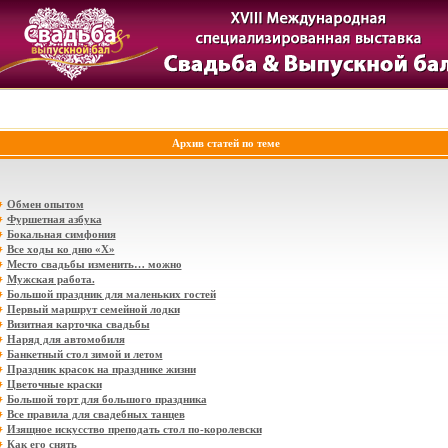
Архив статей по теме
Обмен опытом
Фуршетная азбука
Бокальная симфония
Все ходы ко дню «Х»
Место свадьбы изменить… можно
Мужская работа.
Большой праздник для маленьких гостей
Первый маршрут семейной лодки
Визитная карточка свадьбы
Наряд для автомобиля
Банкетный стол зимой и летом
Праздник красок на празднике жизни
Цветочные краски
Большой торт для большого праздника
Все правила для свадебных танцев
Изящное искусство преподать стол по-королевски
Как его снять