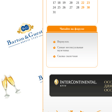
17
18
19
20
21
22
23
24
25
26
27
28
29
30
31
Читайте на форуме
Вернулся.
Самые несексуальные
мужчины
Cказка сказочная