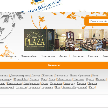
Контакты
Фотоальбом
Топ-статьи
Акции
Подписка
Галереи
Кат
Кейтеринг
инница
|
Днепропетровск
|
Донецк
|
Житомир
|
Запорожье
|
Ивано-Франковск
|
Киев
|
ировоград
|
Кривой Рог
|
Луганск
|
Луцк
|
Львов
|
Мелитополь
|
Николаев
|
Одесса
|
Полтава
|
овно
|
Севастополь
|
Симферополь
|
Сумы
|
Тернополь
|
Ужгород
|
Харьков
|
Херсон
|
мельницкий
|
Черкассы
|
Чернигов
|
Черновцы
|
Ялта
|
Каменец-Подольский
|
Paris
|