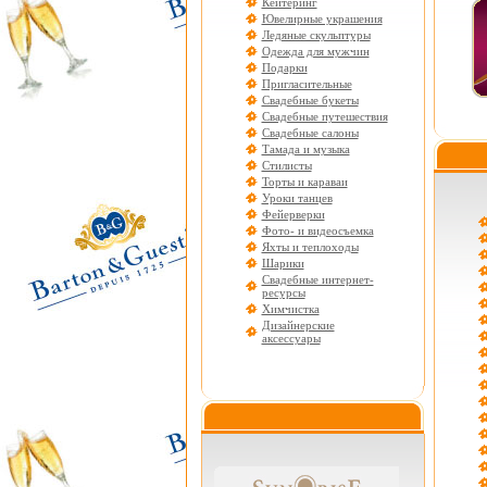
Кейтеринг
Ювелирные украшения
Ледяные скульптуры
Одежда для мужчин
Подарки
Пригласительные
Свадебные букеты
Свадебные путешествия
Свадебные салоны
Тамада и музыка
Стилисты
Торты и караваи
Уроки танцев
Фейерверки
Фото- и видеосъемка
Яхты и теплоходы
Шарики
Свадебные интернет-
ресурсы
Химчистка
Дизайнерские
аксессуары