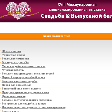
Архив статей по теме
Обмен опытом
Фуршетная азбука
Бокальная симфония
Все ходы ко дню «Х»
Место свадьбы изменить… можно
Мужская работа.
Большой праздник для маленьких гостей
Первый маршрут семейной лодки
Визитная карточка свадьбы
Наряд для автомобиля
Банкетный стол зимой и летом
Праздник красок на празднике жизни
Цветочные краски
Большой торт для большого праздника
Все правила для свадебных танцев
Изящное искусство преподать стол по-королевски
Как его снять