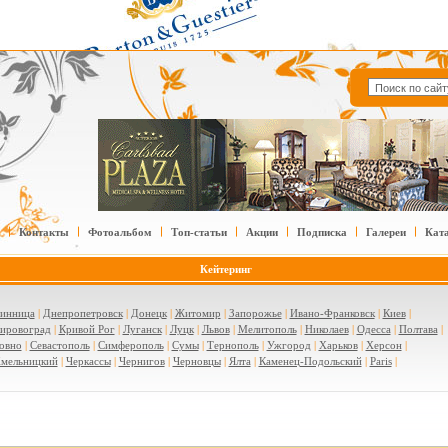
Контакты
Фотоальбом
Топ-статьи
Акции
Подписка
Галереи
Кат
Кейтеринг
инница
|
Днепропетровск
|
Донецк
|
Житомир
|
Запорожье
|
Ивано-Франковск
|
Киев
|
ировоград
|
Кривой Рог
|
Луганск
|
Луцк
|
Львов
|
Мелитополь
|
Николаев
|
Одесса
|
Полтава
|
овно
|
Севастополь
|
Симферополь
|
Сумы
|
Тернополь
|
Ужгород
|
Харьков
|
Херсон
|
мельницкий
|
Черкассы
|
Чернигов
|
Черновцы
|
Ялта
|
Каменец-Подольский
|
Paris
|