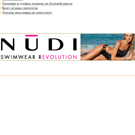
Хорошие и дурные манеры по бальной шкале
Кому нужны свидетели
Детские праздники по-взрослому