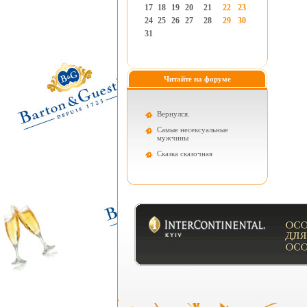
17
18
19
20
21
22
23
24
25
26
27
28
29
30
31
Читайте на форуме
Вернулся.
Самые несексуальные
мужчины
Cказка сказочная