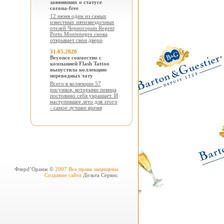
заявивших о статусе
corona-free
12 июня один из самых
известных пятизвездочных
отелей Черногории Regent
Porto Montenegro снова
открывает свои двери
31.05.2020
Beyonce совместно с
компанией Flash Tattoo
выпустила коллекцию
переводных тату
Всего в коллекции 57
рисунков, которыми певица
постоянно себя украшает. И
наступившее лето для этого
- самое лучшее время
Флерd’Оранж ©
2007 Все права защищены
Создание сайта
Дельта Сервис