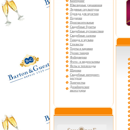
Кейтеринг
Ювелирные украшения
Ледяные скульптуры
Одежда для мужчин
Подарки
Пригласительные
Свадебные букеты
Свадебные путешествия
Свадебные салоны
Тамада и музыка
Стилисты
Торты и караваи
Уроки танцев
Фейерверки
Фото- и видеосъемка
Яхты и теплоходы
Шарики
Свадебные интернет-
ресурсы
Химчистка
Дизайнерские
аксессуары