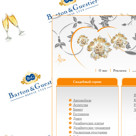
О нас
Реклама
....
Свадебный сервис
В
К
Автомобили
Агентства
Р
Банкет
Х
Гостиницы
Декор
Дизайнерские платья
Дизайнерские украшения
Дисконтная программа