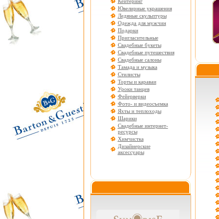
Кейтеринг
Ювелирные украшения
Ледяные скульптуры
Одежда для мужчин
Подарки
Пригласительные
Свадебные букеты
Свадебные путешествия
Свадебные салоны
Тамада и музыка
Стилисты
Торты и караваи
Уроки танцев
Фейерверки
Фото- и видеосъемка
Яхты и теплоходы
Шарики
Свадебные интернет-
ресурсы
Химчистка
Дизайнерские
аксессуары