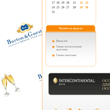
17
18
19
20
21
22
23
24
25
26
27
28
29
30
31
Читайте на форуме
Вернулся.
Самые несексуальные
мужчины
Cказка сказочная