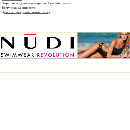
Хорошие и дурные манеры по бальной шкале
Кому нужны свидетели
Детские праздники по-взрослому