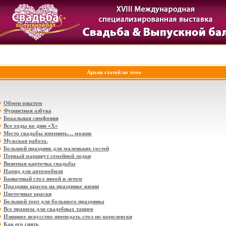
Архив статей по теме
Обмен опытом
Фуршетная азбука
Бокальная симфония
Все ходы ко дню «Х»
Место свадьбы изменить… можно
Мужская работа.
Большой праздник для маленьких гостей
Первый маршрут семейной лодки
Визитная карточка свадьбы
Наряд для автомобиля
Банкетный стол зимой и летом
Праздник красок на празднике жизни
Цветочные краски
Большой торт для большого праздника
Все правила для свадебных танцев
Изящное искусство преподать стол по-королевски
Как его снять