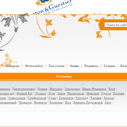
Контакты
Фотоальбом
Топ-статьи
Акции
Подписка
Галереи
Кат
Гостиницы
инница
|
Днепропетровск
|
Донецк
|
Житомир
|
Запорожье
|
Ивано-Франковск
|
Киев
|
ировоград
|
Кривой Рог
|
Луганск
|
Луцк
|
Львов
|
Мелитополь
|
Николаев
|
Одесса
|
Полтава
|
овно
|
Севастополь
|
Симферополь
|
Сумы
|
Тернополь
|
Ужгород
|
Харьков
|
Херсон
|
мельницкий
|
Черкассы
|
Чернигов
|
Черновцы
|
Ялта
|
Каменец-Подольский
|
Paris
|