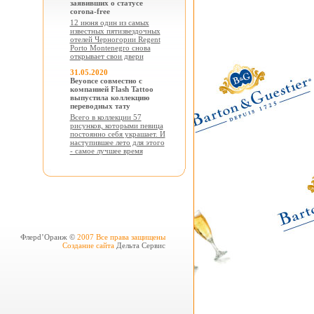
заявивших о статусе
corona-free
12 июня один из самых
известных пятизвездочных
отелей Черногории Regent
Porto Montenegro снова
открывает свои двери
31.05.2020
Beyonce совместно с
компанией Flash Tattoo
выпустила коллекцию
переводных тату
Всего в коллекции 57
рисунков, которыми певица
постоянно себя украшает. И
наступившее лето для этого
- самое лучшее время
Флерd’Оранж ©
2007 Все права защищены
Создание сайта
Дельта Сервис