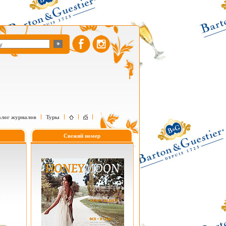
алог журналов
Туры
Свежий номер