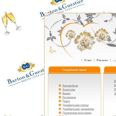
О нас
Реклама
....
Свадебный сервис
В
К
Автомобили
Агентства
Р
Банкет
Х
Гостиницы
Декор
Дизайнерские платья
Дизайнерские украшения
Дисконтная программа