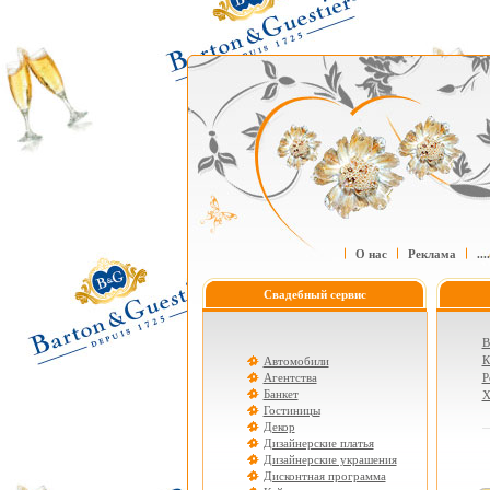
О нас
Реклама
....
Свадебный сервис
В
К
Автомобили
Агентства
Р
Банкет
Х
Гостиницы
Декор
Дизайнерские платья
Дизайнерские украшения
Дисконтная программа