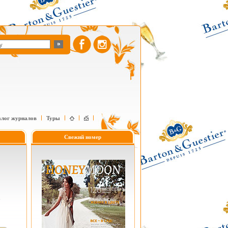
алог журналов
Туры
Свежий номер