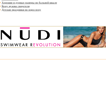
Хорошие и дурные манеры по бальной шкале
Кому нужны свидетели
Детские праздники по-взрослому