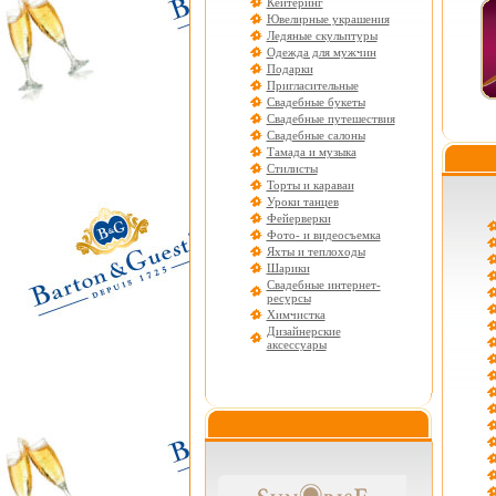
Кейтеринг
Ювелирные украшения
Ледяные скульптуры
Одежда для мужчин
Подарки
Пригласительные
Свадебные букеты
Свадебные путешествия
Свадебные салоны
Тамада и музыка
Стилисты
Торты и караваи
Уроки танцев
Фейерверки
Фото- и видеосъемка
Яхты и теплоходы
Шарики
Свадебные интернет-
ресурсы
Химчистка
Дизайнерские
аксессуары