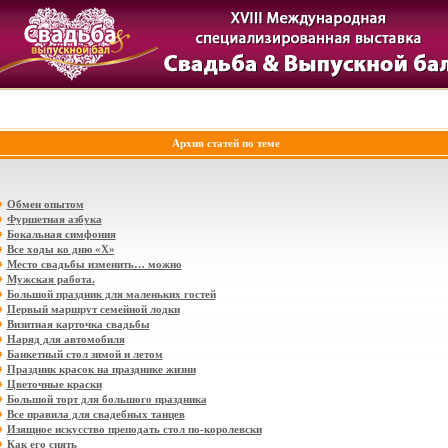
Архив статей по теме
Обмен опытом
Фуршетная азбука
Бокальная симфония
Все ходы ко дню «Х»
Место свадьбы изменить… можно
Мужская работа.
Большой праздник для маленьких гостей
Первый маршрут семейной лодки
Визитная карточка свадьбы
Наряд для автомобиля
Банкетный стол зимой и летом
Праздник красок на празднике жизни
Цветочные краски
Большой торт для большого праздника
Все правила для свадебных танцев
Изящное искусство преподать стол по-королевски
Как его снять