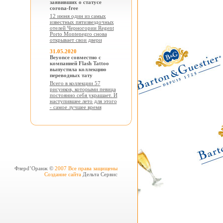
заявивших о статусе
corona-free
12 июня один из самых
известных пятизвездочных
отелей Черногории Regent
Porto Montenegro снова
открывает свои двери
31.05.2020
Beyonce совместно с
компанией Flash Tattoo
выпустила коллекцию
переводных тату
Всего в коллекции 57
рисунков, которыми певица
постоянно себя украшает. И
наступившее лето для этого
- самое лучшее время
Флерd’Оранж ©
2007 Все права защищены
Создание сайта
Дельта Сервис