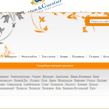
Контакты
Фотоальбом
Топ-статьи
Акции
Подписка
Галереи
Кат
Свадебные интернет-ресурсы
инница
|
Днепропетровск
|
Донецк
|
Житомир
|
Запорожье
|
Ивано-Франковск
|
Киев
|
ировоград
|
Кривой Рог
|
Луганск
|
Луцк
|
Львов
|
Мелитополь
|
Николаев
|
Одесса
|
Полтава
|
овно
|
Севастополь
|
Симферополь
|
Сумы
|
Тернополь
|
Ужгород
|
Харьков
|
Херсон
|
мельницкий
|
Черкассы
|
Чернигов
|
Черновцы
|
Ялта
|
Каменец-Подольский
|
Paris
|