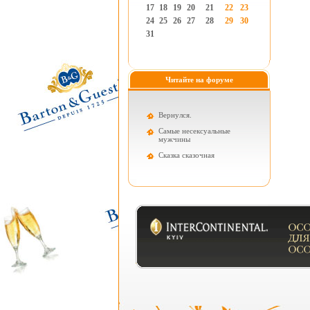
17
18
19
20
21
22
23
24
25
26
27
28
29
30
31
Читайте на форуме
Вернулся.
Самые несексуальные
мужчины
Cказка сказочная