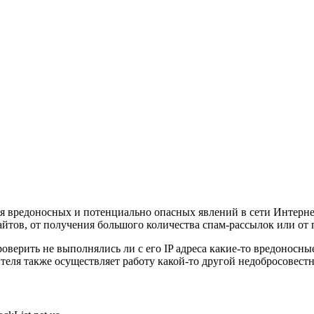
ния вредоносных и потенциально опасных явлений в сети Интерн
айтов, от получения большого количества спам-рассылок или от
верить не выполнялись ли с его IP адреса какие-то вредоносны
тителя также осуществляет работу какой-то другой недобросовест