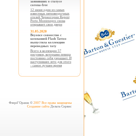
заявивших о статусе
corona-free
12 июня один из самых
известных пятизвездочных
отелей Черногории Regent
Porto Montenegro снова
открывает свои двери
31.05.2020
Beyonce совместно с
компанией Flash Tattoo
выпустила коллекцию
переводных тату
Всего в коллекции 57
рисунков, которыми певица
постоянно себя украшает. И
наступившее лето для этого
- самое лучшее время
Флерd’Оранж ©
2007 Все права защищены
Создание сайта
Дельта Сервис