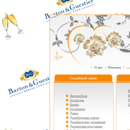
О нас
Реклама
....
Свадебный сервис
В
К
Автомобили
Агентства
Р
Банкет
Х
Гостиницы
Декор
Дизайнерские платья
Дизайнерские украшения
Дисконтная программа