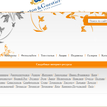
Контакты
Фотоальбом
Топ-статьи
Акции
Подписка
Галереи
Кат
Свадебные интернет-ресурсы
инница
|
Днепропетровск
|
Донецк
|
Житомир
|
Запорожье
|
Ивано-Франковск
|
Киев
|
ировоград
|
Кривой Рог
|
Луганск
|
Луцк
|
Львов
|
Мелитополь
|
Николаев
|
Одесса
|
Полтава
|
овно
|
Севастополь
|
Симферополь
|
Сумы
|
Тернополь
|
Ужгород
|
Харьков
|
Херсон
|
мельницкий
|
Черкассы
|
Чернигов
|
Черновцы
|
Ялта
|
Каменец-Подольский
|
Paris
|