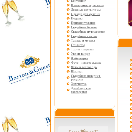
Кейтеринг
Ювелирные украшения
Ледяные скульптуры
Одежда для мужчин
Подарки
Пригласительные
Свадебные букеты
Свадебные путешествия
Свадебные салоны
Тамада и музыка
Стилисты
Торты и караваи
Уроки танцев
Фейерверки
Фото- и видеосъемка
Яхты и теплоходы
Шарики
Свадебные интернет-
ресурсы
Химчистка
Дизайнерские
аксессуары