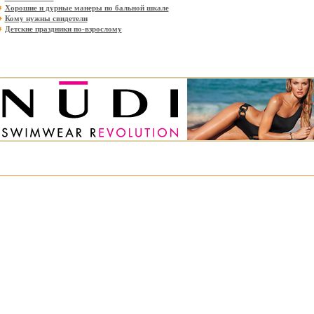
Хорошие и дурные манеры по бальной шкале
Кому нужны свидетели
Детские праздники по-взрослому