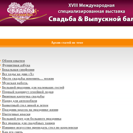
Архив статей по теме
Обмен опытом
Фуршетная азбука
Бокальная симфония
Все ходы ко дню «Х»
Место свадьбы изменить… можно
Мужская работа.
Большой праздник для маленьких гостей
Первый маршрут семейной лодки
Визитная карточка свадьбы
Наряд для автомобиля
Банкетный стол зимой и летом
Праздник красок на празднике жизни
Цветочные краски
Большой торт для большого праздника
Все правила для свадебных танцев
Изящное искусство преподать стол по-королевски
Как его снять