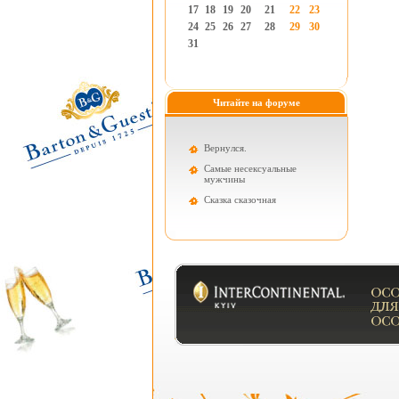
17
18
19
20
21
22
23
24
25
26
27
28
29
30
31
Читайте на форуме
Вернулся.
Самые несексуальные
мужчины
Cказка сказочная