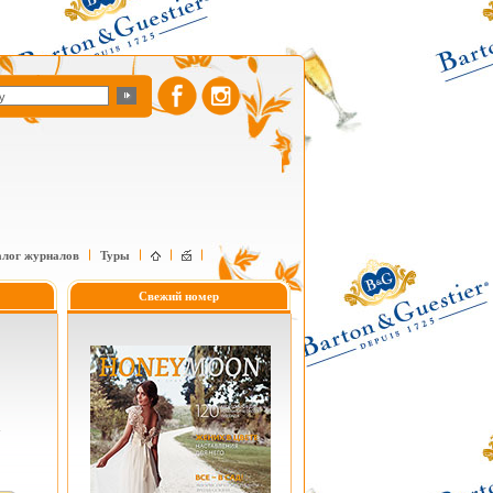
алог журналов
Туры
Свежий номер