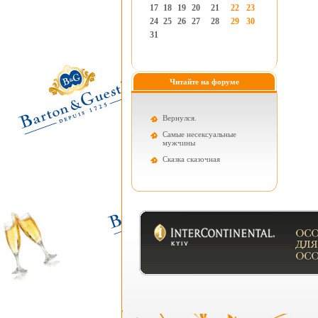
17
18
19
20
21
22
23
24
25
26
27
28
29
30
31
Читайте на форуме
Вернулся.
Самые несексуальные
мужчины
Cказка сказочная