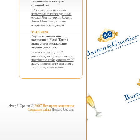
заявивших о статусе
corona-free
12 июня один из самых
известных пятизвездочных
отелей Черногории Regent
Porto Montenegro снова
открывает свои двери
31.05.2020
Beyonce совместно с
компанией Flash Tattoo
выпустила коллекцию
переводных тату
Всего в коллекции 57
рисунков, которыми певица
постоянно себя украшает. И
наступившее лето для этого
- самое лучшее время
Флерd’Оранж ©
2007 Все права защищены
Создание сайта
Дельта Сервис