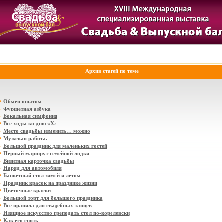
Архив статей по теме
Обмен опытом
Фуршетная азбука
Бокальная симфония
Все ходы ко дню «Х»
Место свадьбы изменить… можно
Мужская работа.
Большой праздник для маленьких гостей
Первый маршрут семейной лодки
Визитная карточка свадьбы
Наряд для автомобиля
Банкетный стол зимой и летом
Праздник красок на празднике жизни
Цветочные краски
Большой торт для большого праздника
Все правила для свадебных танцев
Изящное искусство преподать стол по-королевски
Как его снять