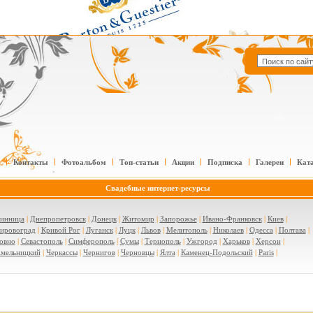
Контакты
Фотоальбом
Топ-статьи
Акции
Подписка
Галереи
Кат
Свадебные интернет-ресурсы
инница
|
Днепропетровск
|
Донецк
|
Житомир
|
Запорожье
|
Ивано-Франковск
|
Киев
|
ировоград
|
Кривой Рог
|
Луганск
|
Луцк
|
Львов
|
Мелитополь
|
Николаев
|
Одесса
|
Полтава
|
овно
|
Севастополь
|
Симферополь
|
Сумы
|
Тернополь
|
Ужгород
|
Харьков
|
Херсон
|
мельницкий
|
Черкассы
|
Чернигов
|
Черновцы
|
Ялта
|
Каменец-Подольский
|
Paris
|