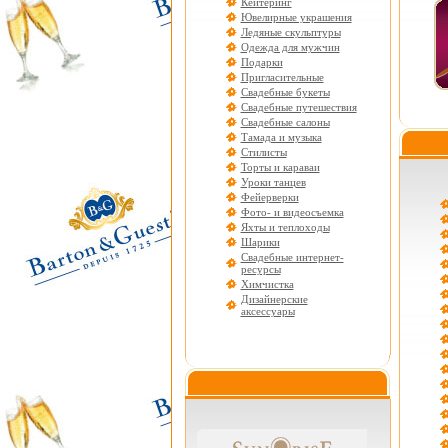
Кейтеринг
Ювелирные украшения
Ледяные скульптуры
Одежда для мужчин
Подарки
Пригласительные
Свадебные букеты
Свадебные путешествия
Свадебные салоны
Тамада и музыка
Стилисты
Торты и караваи
Уроки танцев
Фейерверки
Фото- и видеосъемка
Яхты и теплоходы
Шарики
Свадебные интернет-
ресурсы
Химчистка
Дизайнерские
аксессуары