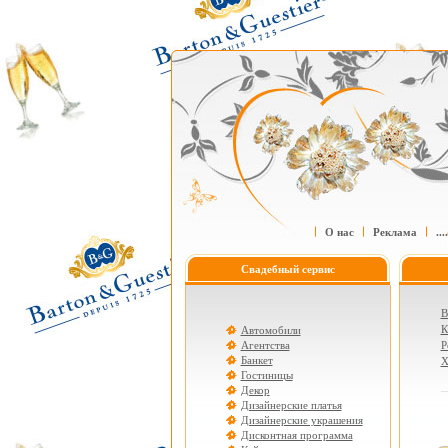
О нас
Реклама
....
Свадебный сервис
В
К
Автомобили
Агентства
Р
Банкет
Х
Гостиницы
Декор
Дизайнерские платья
Дизайнерские украшения
Дисконтная программа