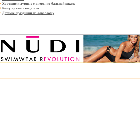
Хорошие и дурные манеры по бальной шкале
Кому нужны свидетели
Детские праздники по-взрослому