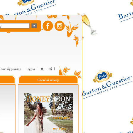
алог журналов
Туры
Свежий номер