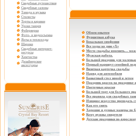
Свадебные путешествия
Свадебные салоны
Тамада и музыка
Стилисты
Торты и караваи
Уроки танцев
Фейерверки
Обмен опытом
Фото- и видеосъемка
Фуршетная азбука
Яхты и теплоходы
Бокальная симфония
Шарики
Все ходы ко дню «Х»
Свадебные интернет-
Место свадьбы изменить… мож
ресурсы
Мужская работа.
Химчистка
Большой праздник для маленьки
Дизайнерские
Первый маршрут семейной лод
аксессуары
Визитная карточка свадьбы
Наряд для автомобиля
Банкетный стол зимой и летом
Праздник красок на празднике 
Цветочные краски
Большой торт для большого пр
Все правила для свадебных тан
Изящное искусство преподать с
Как его снять
Хорошие и дурные манеры по б
Кому нужны свидетели
Детские праздники по-взрослом