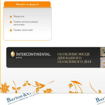
Читайте на форуме
Вернулся.
Самые несексуальные
мужчины
Cказка сказочная