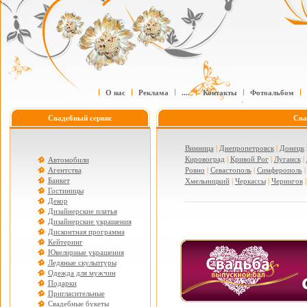
О нас
Реклама
....
Контакты
Фотоальбом
Свадебный сервис
Сва
Винница
|
Днепропетровск
|
Донецк
Кировоград
|
Кривой Рог
|
Луганск
|
Автомобили
Агентства
Ровно
|
Севастополь
|
Симферополь
Банкет
Хмельницкий
|
Черкассы
|
Чернигов
Гостиницы
Декор
Дизайнерские платья
Дизайнерские украшения
Дисконтная программа
Кейтеринг
Ювелирные украшения
Ледяные скульптуры
Одежда для мужчин
Подарки
Пригласительные
Свадебные букеты