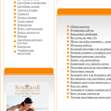
Свадебные путешествия
Свадебные салоны
Тамада и музыка
Стилисты
Торты и караваи
Уроки танцев
Фейерверки
Обмен опытом
Фото- и видеосъемка
Фуршетная азбука
Яхты и теплоходы
Бокальная симфония
Шарики
Все ходы ко дню «Х»
Свадебные интернет-
Место свадьбы изменить… мож
ресурсы
Мужская работа.
Химчистка
Большой праздник для маленьки
Дизайнерские
Первый маршрут семейной лод
аксессуары
Визитная карточка свадьбы
Наряд для автомобиля
Банкетный стол зимой и летом
Праздник красок на празднике 
Цветочные краски
Большой торт для большого пр
Все правила для свадебных тан
Изящное искусство преподать с
Как его снять
Хорошие и дурные манеры по б
Кому нужны свидетели
Детские праздники по-взрослом