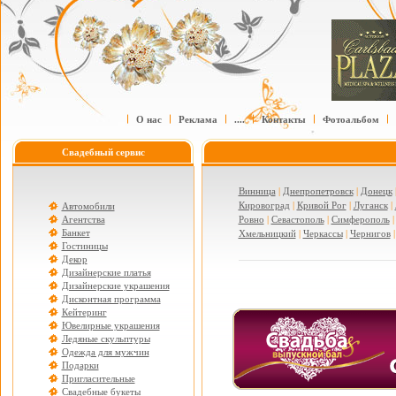
О нас
Реклама
....
Контакты
Фотоальбом
Свадебный сервис
Винница
|
Днепропетровск
|
Донецк
Кировоград
|
Кривой Рог
|
Луганск
|
Автомобили
Агентства
Ровно
|
Севастополь
|
Симферополь
Банкет
Хмельницкий
|
Черкассы
|
Чернигов
Гостиницы
Декор
Дизайнерские платья
Дизайнерские украшения
Дисконтная программа
Кейтеринг
Ювелирные украшения
Ледяные скульптуры
Одежда для мужчин
Подарки
Пригласительные
Свадебные букеты