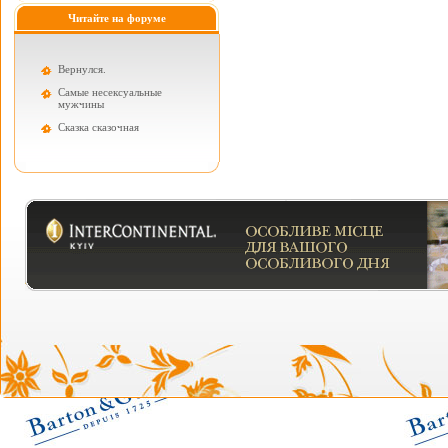
Читайте на форуме
Вернулся.
Самые несексуальные
мужчины
Cказка сказочная