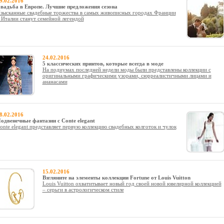
9.02.2016
вадьба в Европе. Лучшие предложения сезона
зысканные свадебные торжества в самых живописных городах Франции
 Италии станут семейной легендой
24.02.2016
5 классических принтов, которые всегда в моде
На подиумах последней недели моды были представлены коллекции с
оригинальными графическими узорами, сюрреалистичными лицами и
ананасами
8.02.2016
одвенечные фантазии c Conte elegant
onte elegant представляет первую коллекцию свадебных колготок и чулок
15.02.2016
Взгляните на элементы коллекции Fortune от Louis Vuitton
Louis Vuitton охватитывает новый год своей новой ювелирной коллекцией
– серьги в астрологическом стиле