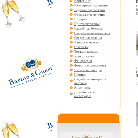
Кейтеринг
П
Ювелирные украшения
в
К
Ледяные скульптуры
п
Одежда для мужчин
Подарки
Пригласительные
Свадебные букеты
Свадебные путешествия
Свадебные салоны
Тамада и музыка
Стилисты
Торты и караваи
Уроки танцев
Фейерверки
Фото- и видеосъемка
0
Яхты и теплоходы
C
Шарики
Л
Свадебные интернет-
с
ресурсы
д
Химчистка
Дизайнерские
аксессуары