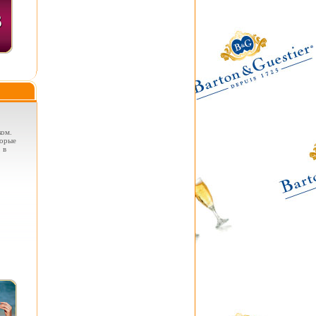
ком.
торые
 в