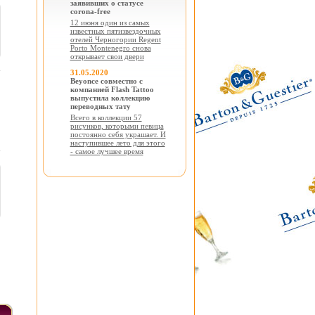
заявивших о статусе
corona-free
12 июня один из самых
известных пятизвездочных
отелей Черногории Regent
Porto Montenegro снова
открывает свои двери
31.05.2020
Beyonce совместно с
компанией Flash Tattoo
выпустила коллекцию
переводных тату
Всего в коллекции 57
рисунков, которыми певица
постоянно себя украшает. И
наступившее лето для этого
- самое лучшее время