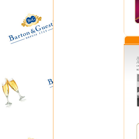
Д
Д
с
к