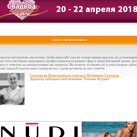
Спроси профессионала
орогие посетители, мы хотим, чтобы наш сайт стал не только вашим другом, но и помощни
ля этого мы будем приглашать профессионалов из разных сфер и областей нашей жизни, ко
могут ответить на интересующие вас вопросы. Вы можете оставлять их в этом разделе сайта,
онце каждой недели наши специалисты с удовольствием на них ответят.
Сегодня на Ваши вопросы отвечает Матвиенко Светлана
Директор кейтеринговой компании "Гетьман-Фуршет"