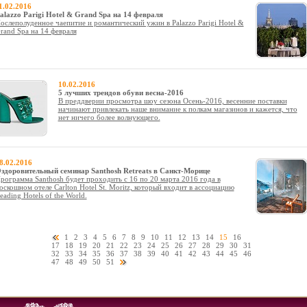
1.02.2016
alazzo Parigi Hotel & Grand Spa на 14 февраля
ослеполуденное чаепитие и романтический ужин в Palazzo Parigi Hotel &
rand Spa на 14 февраля
10.02.2016
5 лучших трендов обуви весна-2016
В преддверии просмотра шоу сезона Осень-2016, весенние поставки
начинают привлекать наше внимание к полкам магазинов и кажется, что
нет ничего более волнующего.
8.02.2016
здоровительный семинар Santhosh Retreats в Санкт-Морице
рограмма Santhosh будет проходить с 16 по 20 марта 2016 года в
оскошном отеле Carlton Hotel St. Moritz, который входит в ассоциацию
eading Hotels of the World.
1
2
3
4
5
6
7
8
9
10
11
12
13
14
15
16
17
18
19
20
21
22
23
24
25
26
27
28
29
30
31
32
33
34
35
36
37
38
39
40
41
42
43
44
45
46
47
48
49
50
51