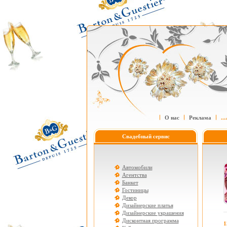
О нас
Реклама
....
Свадебный сервис
Автомобили
Агентства
Банкет
Гостиницы
Декор
Дизайнерские платья
Дизайнерские украшения
Дисконтная программа
1