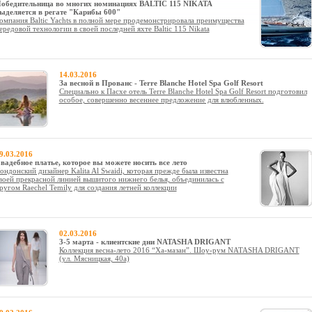
обедительница во многих номинациях BALTIC 115 NIKATA
ыделяется в регате "Карибы 600"
омпания Baltic Yachts в полной мере продемонстрировала преимущества
ередовой технологии в своей последней яхте Baltic 115 Nikata
14.03.2016
За весной в Прованс - Terre Blanche Hotel Spa Golf Resort
Специально к Пасхе отель Terre Blanche Hotel Spa Golf Resort подготовил
особое, совершенно весеннее предложение для влюбленных.
9.03.2016
вадебное платье, которое вы можете носить все лето
ондонский дизайнер Kalita Al Swaidi, которая прежде была известна
воей прекрасной линией вышитого нижнего белья, объединилась с
ругом Raechel Temily для создания летней коллекции
02.03.2016
3-5 марта - клиентские дни NATASHA DRIGANT
Коллекция весна-лето 2016 “Ха-мазан”. Шоу-рум NATASHA DRIGANT
(ул. Мясницкая, 40а)