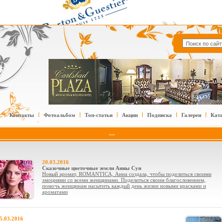
Контакты
Фотоальбом
Топ-статьи
Акции
Подписка
Галереи
Кат
....
20.03.2016
Сказочные цветочные земли Анны Суи
Новый аромат, ROMANTICA, Анна создала, чтобы поделиться своими
эмоциями со всеми женщинами. Поделиться своим благословением,
помочь женщинам насытить каждый день жизни новыми красками и
ароматами
5.03.2016