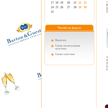
1
17
18
19
20
21
22
23
P
24
25
26
27
28
29
30
П
G
31
Читайте на форуме
Вернулся.
Самые несексуальные
мужчины
Cказка сказочная
0
О
П
р
L