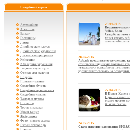
Свадебный сервис
29.04.2015
Автомобили
Восхитительная с
Агентства
Villas, Бали
Банкет
Свадьба на этом 
Гостиницы
хочет связать себ
захотят обновить
Декор
Дизайнерские платья
Дизайнерские украшения
Дисконтная программа
28.05.2015
Кейтеринг
Aubade представляет коллекцию к
Ювелирные украшения
Этнические индийские мотивы и стр
угадываются в дизайне купальников
Ледяные скульптуры
вдохновляют сбежать на безлюдный 
Одежда для мужчин
Подарки
Пригласительные
Свадебные букеты
Свадебные путешествия
27.04.2015
В Пунта-Кане в 
Свадебные салоны
Один из самых п
Тамада и музыка
станет местом пр
Стилисты
& Wine Festival
Торты и караваи
Уроки танцев
Фейерверки
Фото- и видеосъемка
24.05.2015
Яхты и теплоходы
Стало известно расписание SPOS
Шарики