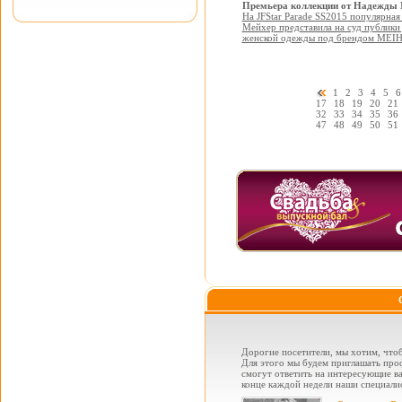
Премьера коллекции от Надежды 
На JFStar Parade SS2015 популярная
Мейхер представила на суд публик
женской одежды под брендом MEI
1
2
3
4
5
6
17
18
19
20
21
32
33
34
35
36
47
48
49
50
51
Дорогие посетители, мы хотим, чтоб
Для этого мы будем приглашать проф
смогут ответить на интересующие вас
конце каждой недели наши специалис