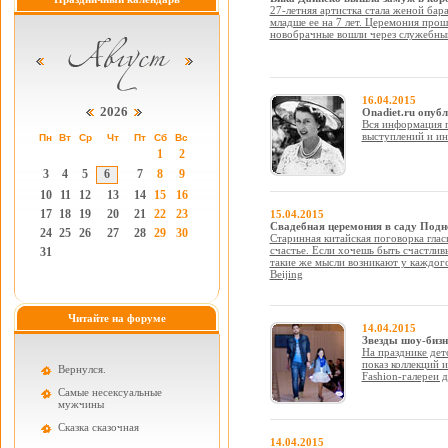
27-летняя артистка стала женой ба
младше ее на 7 лет. Церемония прош
новобрачные вошли через служебны
16.04.2015
2026
Onadiet.ru опуб
Вся информация п
выступлений и ин
Пн
Вт
Ср
Чт
Пт
Сб
Вс
1
2
3
4
5
6
7
8
9
10
11
12
13
14
15
16
17
18
19
20
21
22
23
15.04.2015
Свадебная церемония в саду Подн
24
25
26
27
28
29
30
Старинная китайская поговорка гласи
счастье. Если хочешь быть счастлив
31
такие же мысли возникают у каждого,
Beijing
Читайте на форуме
14.04.2015
Звезды шоу-бизн
На празднике дет
показ коллекций
Вернулся.
Fashion-галереи
Самые несексуальные
мужчины
Cказка сказочная
14.04.2015