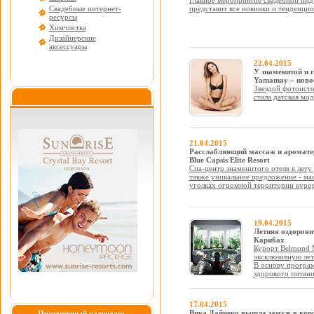
Главное мероприятие свадебной инд
Свадебные интернет-
представит все новинки и тенденции
ресурсы
Химчистка
Дизайнерские
аксессуары
22.04.2015
У знаменитой и 
Yamamay – ново
Звездой фотоисто
стала датская мод
21.04.2015
Расслабляющий массаж и ароматер
Blue Capsis Elite Resort
Спа-центр знаменитого отеля к лету
также уникальное предложение - мас
уголках огромной территории куро
19.04.2015
Летняя оздоровит
Карибах
Курорт Belmond M
эксклюзивную лет
В основу програм
здорового питан
17.04.2015
Вика Дайнеко вышла замуж в кор
Праздничный календарь