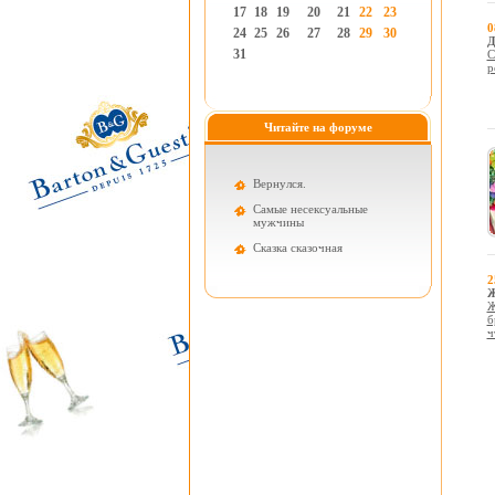
17
18
19
20
21
22
23
0
24
25
26
27
28
29
30
Д
31
С
р
Читайте на форуме
Вернулся.
Самые несексуальные
мужчины
Cказка сказочная
2
Ж
Ж
б
ч