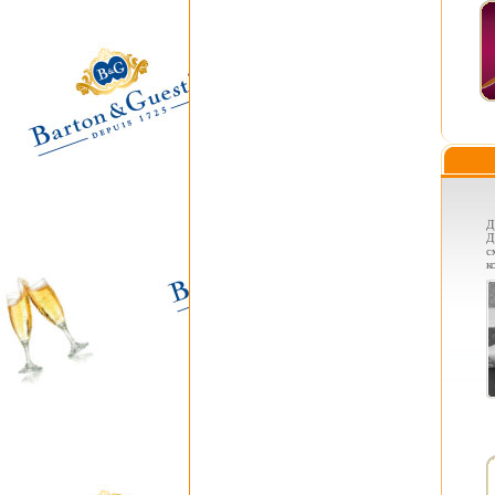
Д
Д
с
к