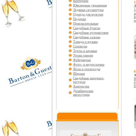
Кейтеринг
1
Ювелирные украшения
Д
1
Ледяные скульптуры
з
Одежда для мужчин
Б
Подарки
п
Пригласительные
Свадебные букеты
Свадебные путешествия
Свадебные салоны
Тамада и музыка
Стилисты
Торты и караваи
Уроки танцев
Фейерверки
Фото- и видеосъемка
Яхты и теплоходы
0
Шарики
А
Свадебные интернет-
В
ресурсы
б
8
Химчистка
Дизайнерские
аксессуары