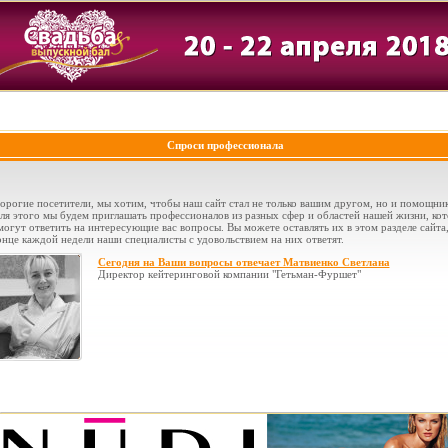
Спроси профессионала
орогие посетители, мы хотим, чтобы наш сайт стал не только вашим другом, но и помощни
ля этого мы будем приглашать профессионалов из разных сфер и областей нашей жизни, ко
могут ответить на интересующие вас вопросы. Вы можете оставлять их в этом разделе сайта,
онце каждой недели наши специалисты с удовольствием на них ответят.
Сегодня на Ваши вопросы отвечает Матвиенко Светлана
Директор кейтеринговой компании "Гетьман-Фуршет"