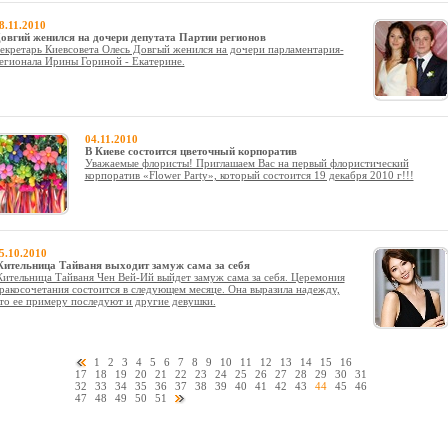
8.11.2010
овгий женился на дочери депутата Партии регионов
екретарь Киевсовета Олесь Довгый женился на дочери парламентария-
егионала Ирины Гориной - Екатерине.
04.11.2010
В Киеве состоится цветочный корпоратив
Уважаемые флористы! Приглашаем Вас на первый флористический
корпоратив «Flower Party», который состоится 19 декабря 2010 г!!!
5.10.2010
ительница Тайваня выходит замуж сама за себя
ительница Тайваня Чен Вей-Ий выйдет замуж сама за себя. Церемония
ракосочетания состоится в следующем месяце. Она выразила надежду,
то ее примеру последуют и другие девушки.
1
2
3
4
5
6
7
8
9
10
11
12
13
14
15
16
17
18
19
20
21
22
23
24
25
26
27
28
29
30
31
32
33
34
35
36
37
38
39
40
41
42
43
44
45
46
47
48
49
50
51