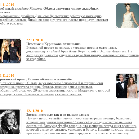
4.11.2010
юбимый дизайнер Мишель Обамы запустил линию свадебных
латьев
мериканский дизайнер Джейсон Ву выпустит дебютную коллекцию
вадебных платьев. Дизайнер говорит, что его платья подойдут невестам
юбого возраста.
22.11.2010
Иглесиас и Курникова поженились
В западной прессе появилась очередная порция материалов,
доказывающих тайный брак Анны Курниковой и Энрике Иглесиаса. На
этот раз журналисты увидели на руке Ани кольцо, которое можно принять
за свадебное.
7.11.2010
ританский принц Уильям объявил о женитьбе
ританский принц Уильям, внук королевы Елизаветы II и старший сын
аследника престола принца Чарльза, наконец решил жениться.
збранницей стала его 28-летняя сверстница Кэтрин Миддлтон, с которой
н поддерживает близкие отношения уже несколько лет.
12.11.2010
Звезды, которые так и не вышли замуж
Почему не могут выйти замуж известные актрисы, певицы, балерины,
которых вожделеют миллионы? Казалось бы, их одиночество не имеет
оснований. Зигмунд Фрейд говорил, что женщина всегда ищет мужчину,
который умнее ее, сильнее, успешнее и богаче. Именно поэтому умным,
красивым и успешным женщинам трудно встретить свою половинку.