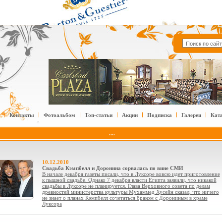
Контакты
Фотоальбом
Топ-статьи
Акции
Подписка
Галереи
Кат
....
10.12.2010
Свадьба Кэмпбелл и Доронина сорвалась по вине СМИ
В начале декабря газеты писали, что в Луксоре вовсю идет приготовление
к пышной свадьбе. Однако 7 декабря власти Египта заявили, что никакой
свадьбы в Луксоре не планируется. Глава Верховного совета по делам
древностей министерства культуры Мухаммед Хусейн сказал, что ничего
не знает о планах Кэмпбелл сочетаться браком с Дорониным в храме
Луксора