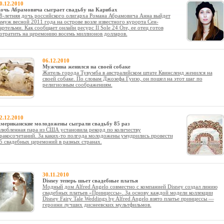
0.12.2010
очь Абрамовича сыграет свадьбу на Карибах
8-летняя дочь российского олигарха Романа Абрамовича Анна выйдет
амуж весной 2011 года на острове возле известного курорта Сен-
артельми. Как сообщает онлайн ресурс Il Sole 24 Ore, ее отец готов
отратить на церемонию восемь миллионов долларов.
06.12.2010
Мужчина женился на своей собаке
Житель города Тувумба в австралийском штате Квинсленд женился на
своей собаке. По словам Джозефа Гуизо, он пошел на этот шаг по
религиозным соображениям.
2.12.2010
мериканские молодожены сыграли свадьбу 85 раз
любленная пара из США установила рекорд по количеству
ракосочетаний. За каких-то полгода молодожены умудрились провести
5 свадебных церемоний в разных странах.
30.11.2010
Disney теперь шьет свадебные платья
Модный дом Alfred Angelo совместно с компанией Disney создал линию
свадебных платьев «Принцессы». За основу каждой модели коллекции
Disney Fairy Tale Weddings by Alfred Angelo взято платье принцессы —
героини лучших диснеевских мультфильмов.