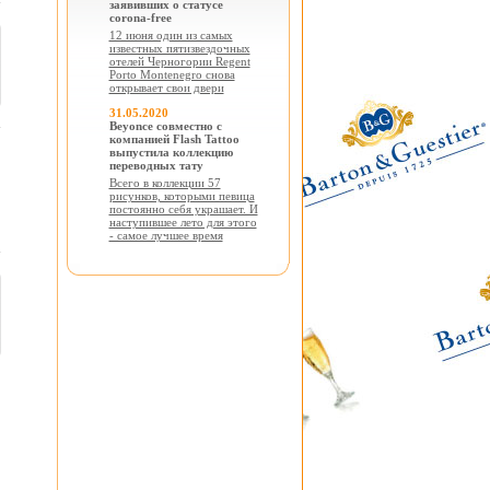
заявивших о статусе
corona-free
12 июня один из самых
известных пятизвездочных
отелей Черногории Regent
Porto Montenegro снова
открывает свои двери
31.05.2020
Beyonce совместно с
компанией Flash Tattoo
выпустила коллекцию
переводных тату
Всего в коллекции 57
рисунков, которыми певица
постоянно себя украшает. И
наступившее лето для этого
- самое лучшее время