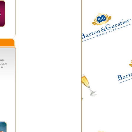
ком.
торые
 в