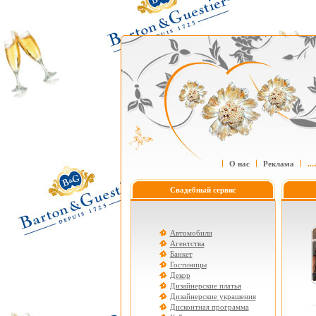
О нас
Реклама
....
Свадебный сервис
Автомобили
Агентства
Банкет
Гостиницы
Декор
Дизайнерские платья
Дизайнерские украшения
Дисконтная программа