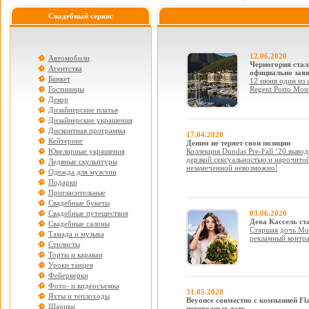
Свадебный сервис
12.06.2020
Автомобили
Черногория стал
Агентства
официально заяв
Банкет
12 июня один из 
Гостиницы
Regent Porto Mon
Декор
Дизайнерские платья
Дизайнерские украшения
Дисконтная программа
17.04.2020
Кейтеринг
Деним не теряет свои позиции
Ювелирные украшения
Коллекция Dundas Pre-Fall ‘20 вывод
дерзкой сексуальностью и нарочитой
Ледяные скульптуры
незамеченной невозможно!
Одежда для мужчин
Подарки
Пригласительные
Свадебные букеты
Свадебные путешествия
03.06.2020
Дева Кассель с
Свадебные салоны
Старшая дочь Мон
Тамада и музыка
рекламный контра
Стилисты
Торты и караваи
Уроки танцев
Фейерверки
Фото- и видеосъемка
31.05.2020
Яхты и теплоходы
Beyonce совместно с компанией Fl
Шарики
переводных тату