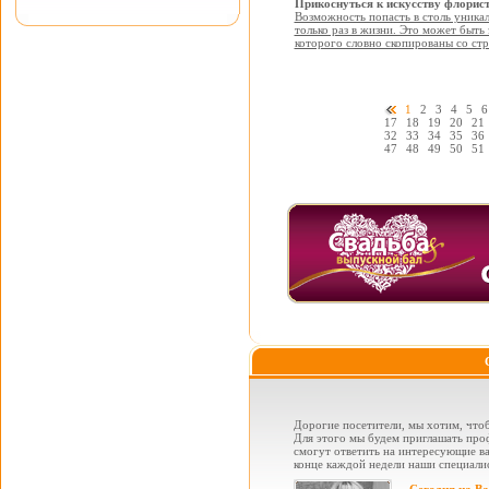
Прикоснуться к искусству флорис
Возможность попасть в столь уника
только раз в жизни. Это может быть 
которого словно скопированы со стра
1
2
3
4
5
6
17
18
19
20
21
32
33
34
35
36
47
48
49
50
51
Дорогие посетители, мы хотим, чтоб
Для этого мы будем приглашать проф
смогут ответить на интересующие вас
конце каждой недели наши специалис