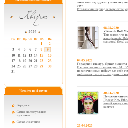
зависимость, других у меня нет, 
эту»
Итальянский период в творчестве у
08.05.2020
2026
Viktor & Rolf Ma
This season was in
arrangements. Bel
Пн
Вт
Ср
Чт
Пт
Сб
Вс
sculptural floral 
1
2
3
4
5
6
7
8
9
10
11
12
13
14
15
16
04.05.2020
17
18
19
20
21
22
23
Городской гламур. Яркие акценты 
24
25
26
27
28
29
30
В новых весенних коллекциях GUES
предпочтениями найдут для себя су
31
любимыми, потому что сделают свою 
Читайте на форуме
30.04.2020
Польские стилис
Проект New Ethno
новый тренд в ма
Вернулся.
культур
Самые несексуальные
мужчины
Cказка сказочная
26.04.2020