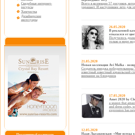
Свадебные интернет-
Всего в коллекции 57 рисунков, кот
ресурсы
украшает. И наступившее лето для э
Химчистка
Дизайнерские
аксессуары
26.05.2020
В рекламной кам
отказался от цве
Получилось драма
только в мире мо
21.05.2020
Новая коллекция Avi Malka - воз
Создатель имиджа победительницы 
известный известный израильский ст
внимание на блондинок
17.05.2020
Amet 2020 by Cleo
a season that amaze
and dress codes, w
expression has nev
12.05.2020
Надя Лысаковская: «Мне всегда хо
Праздничный календарь