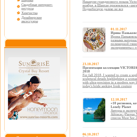
Шарики
Накануне грандиозного показа Victor
Свадебные интернет-
ноября, в Шанхае приземлился «анге
ресурсы
Поднебесную далеко не все
Химчистка
Дизайнерские
аксессуары
01.11.2017
Ирина Паньковск
Ирина Паньковска
разными материа
полимерной глин
эксперименты с г
23.10.2017
Презентация коллекции VICTORIA 
2018
For fall 2018, I wanted to create a sop
sculptural details highlighting a woma
with ultra-precision in a modern way le
today's bride seeking fresh couture
12.10.2017
«10 регионов, к
Lonely Planet
Авторы и эксперт
Айтисес (Parque N
список Must See 
06.10.2017