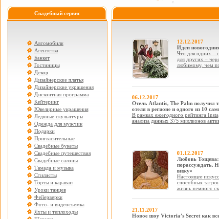
Свадебный сервис
12.12.2017
Автомобили
Идеи новогодних
Агентства
Что для одних – 
Банкет
для других – чер
Гостиницы
любимому, чем по
Декор
Дизайнерские платья
Дизайнерские украшения
Дисконтная программа
06.12.2017
Кейтеринг
Отель Atlantis, The Palm получил
Ювелирные украшения
отеля в регионе и одного из 10 с
В рамках ежегодного рейтинга Insta
Ледяные скульптуры
анализа данных 375 миллионов актив
Одежда для мужчин
Подарки
Пригласительные
Свадебные букеты
Свадебные путешествия
01.12.2017
Любовь Тощева:
Свадебные салоны
порассуждать. Н
Тамада и музыка
вижу»
Стилисты
Настоящее искусс
Торты и караваи
способных затрон
жизнь немного ск
Уроки танцев
Фейерверки
Фото- и видеосъемка
21.11.2017
Яхты и теплоходы
Новое шоу Victoria’s Secret как вс