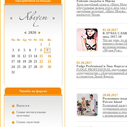
Праздничный календарь
Райские свадьбы в Мцелы
Хотя свадебный сезон в «Шато Мцелы
обручальные кольца этого лета уже
свадебные истории! «Шато Мцелы» о
изобилует Чехия.
01.10.2017
2026
В ЛУЧАХ СЛАВЫ 
зима 2017-18
Пн
Вт
Ср
Чт
Пт
Сб
Вс
Что ни день, то 
нижнего белья Ch
1
2
костюмов примы 
3
4
5
6
7
8
9
«Мулен Руж».
10
11
12
13
14
15
16
17
18
19
20
21
22
23
01.10.2017
Fudge Professional и Лиза Фарелл
24
25
26
27
28
29
30
FUDGE PROFESSIONAL представил 
31
сотрудничестве с обладательницей
и стилистом Лизой Фарелл.
Читайте на форуме
28.08.2017
Роскошная свадь
Private Island
Роскошный мальди
Вернулся.
уединенном атолл
Самые несексуальные
церемонию и пров
мужчины
с великолепным в
Cказка сказочная