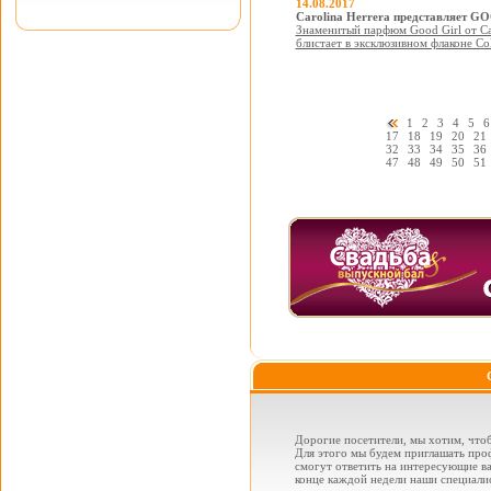
14.08.2017
Carolina Herrera представляет GO
Знаменитый парфюм Good Girl от Car
блистает в эксклюзивном флаконе Coll
1
2
3
4
5
6
17
18
19
20
21
32
33
34
35
36
47
48
49
50
51
Дорогие посетители, мы хотим, чтоб
Для этого мы будем приглашать проф
смогут ответить на интересующие вас
конце каждой недели наши специалис