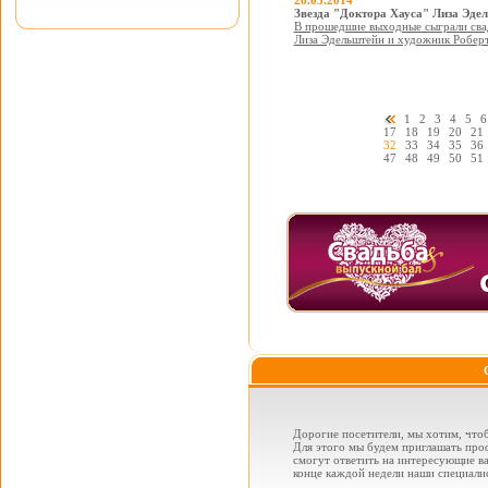
26.05.2014
Звезда "Доктора Хауса" Лиза Эд
В прошедшие выходные сыграли свад
Лиза Эдельштейн и художник Роберт
1
2
3
4
5
6
17
18
19
20
21
32
33
34
35
36
47
48
49
50
51
Дорогие посетители, мы хотим, чтоб
Для этого мы будем приглашать проф
смогут ответить на интересующие вас
конце каждой недели наши специалис