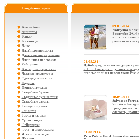
Свадебный сервис
09.09.2014
Автомобили
Honeymoon Fest/
Агентства
8 сентября 2014 г
Банкет
вновь открылись 
Гостиницы
романтические п
Декор
Дизайнерские платья
Дизайнерские украшения
Дисконтная программа
01.09.2014
Кейтеринг
Дубай представляет ведущие в ре
Ювелирные украшения
С 1 по 4 октября в Дубайском меж
впервые пройдет неделя моды Fashio
Ледяные скульптуры
Одежда для мужчин
Подарки
Пригласительные
Свадебные букеты
Свадебные путешествия
10.08.2014
Salvatore Ferrag
Свадебные салоны
Salvatore Ferraga
Тамада и музыка
Бренд рискует и 
Стилисты
смелость, иронию
Торты и караваи
Уроки танцев
Фейерверки
Фото- и видеосъемка
01.08.2014
Яхты и теплоходы
Pera Palace Hotel Jumeirahотмеча
Шарики