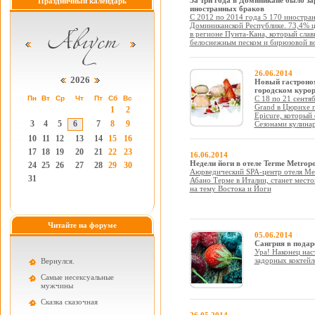
За три года в Доминикане было за
Праздничный календарь
иностранных браков
С 2012 по 2014 года 5 170 иностран
Доминиканской Республике. 73,4% ц
в регионе Пунта-Кана, который сла
белоснежным песком и бирюзовой в
26.06.2014
2026
Новый гастроном
городском курор
Пн
Вт
Ср
Чт
Пт
Сб
Вс
С 18 по 21 сентя
Grand в Цюрихе 
1
2
Epicure, который
3
4
5
6
7
8
9
Сезонами кулинар
10
11
12
13
14
15
16
17
18
19
20
21
22
23
16.06.2014
Недели йоги в отеле Terme Metropo
24
25
26
27
28
29
30
Аюрведический SPA-центр отеля Met
31
Абано Терме в Италии, станет место
на тему Востока и Йоги
Читайте на форуме
05.06.2014
Сангрия в подар
Ура! Наконец нас
задорных коктейл
Вернулся.
Самые несексуальные
мужчины
Cказка сказочная