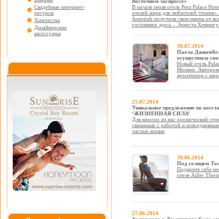
Восточном экспрессе»
Свадебные интернет-
В начале июля отель Pera Palace Hot
ресурсы
отелей мира для любителей чтения».
Jumeirah получили свои имена от вс
Химчистка
гостивших здесь – Эрнеста Хемингу
Дизайнерские
аксессуары
30.07.2014
Паола Джиамбелл
осуществила св
Новый отель Palaz
Милане. Автором 
архитектор с мир
25.07.2014
Уникальное предложение по восст
‘ЖИЗНЕННАЯ СИЛА’
Для многих из нас хронический стре
связанные с работой и повседневны
частью жизни
30.06.2014
Под солнцем То
Подарите себе не
отеле Adler Therm
27.06.2014