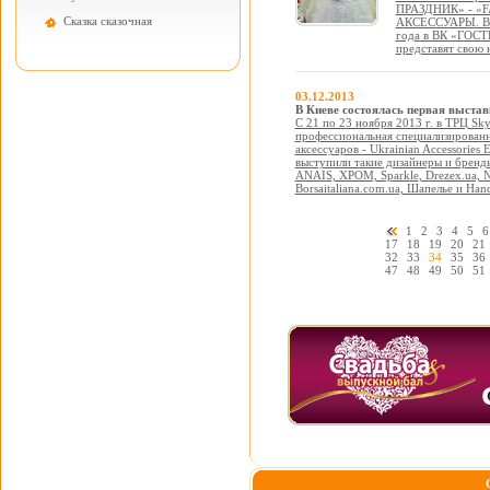
ПРАЗДНИК» - «
Cказка сказочная
АКСЕССУАРЫ. ВЕС
года в ВК «ГОСТ
представят свою
03.12.2013
В Киеве состоялась первая выстав
С 21 по 23 ноября 2013 г. в ТРЦ Sky
профессиональная специализированн
аксессуаров - Ukrainian Accessories
выступили такие дизайнеры и бренды
ANAIS, ХРОМ, Sparkle, Drezex.ua,
Borsaitaliana.com.ua, Шапелье и Ha
1
2
3
4
5
6
17
18
19
20
21
32
33
34
35
36
47
48
49
50
51