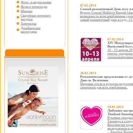
Фото- и видеосъемка
07.02.2014
Яхты и теплоходы
Самый романтичный День всех вл
Шарики
Курорт Conrad Maldives Rangali Isl
Свадебные интернет-
возможность всем влюбленным сдела
ресурсы
самый романтичный день в году, 14 
Химчистка
Дизайнерские
аксессуары
07.02.2014
ХIV Международ
Выпускной бал», 
10 - 13 апреля 2
центра, традици
специализирова
30.01.2014
Романтические предложения от лу
Дню св. Валентина
Мировые отели и курорты подготови
сюрпризов для всех влюбленных.
29.01.2014
Любовное настро
Thailand Amazin
В рамках праздн
Таиланда в сотр
Королевства рады
молодоженов и п
– Amazing Roman