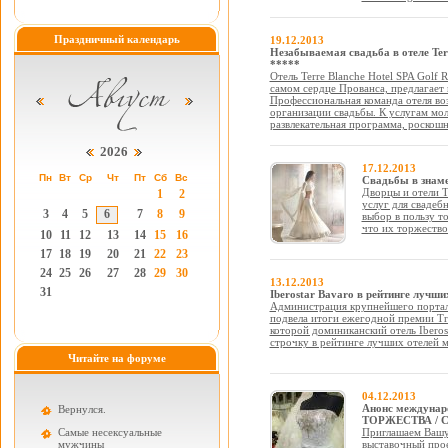
Праздничный календарь
19.12.2013
Незабываемая свадьба в отеле Terr
*****
Отель Terre Blanche Hotel SPA Golf R
самом сердце Прованса, предлагает 
Профессиональная команда отеля воз
организации свадьбы. К услугам мо
развлекательная программа, роскош
2026
17.12.2013
Пн
Вт
Ср
Чт
Пт
Сб
Вс
Свадьбы в знаме
Дворцы и отели T
1
2
услуг для свадеб
3
4
5
6
7
8
9
выбор в пользу т
что их торжество
10
11
12
13
14
15
16
17
18
19
20
21
22
23
24
25
26
27
28
29
30
13.12.2013
31
Iberostar Bavaro в рейтинге лучши
Администрация крупнейшего портала
подвела итоги ежегодной премии Trav
которой доминиканский отель Iberos
строчку в рейтинге лучших отелей м
Читайте на форуме
04.12.2013
Анонс междунар
Вернулся.
ТОРЖЕСТВА / С
Самые несексуальные
Приглашаем Вашу
мужчины
выставочный пр