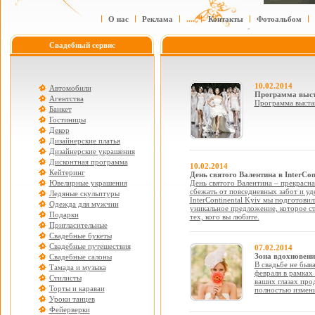
О нас
Реклама
....
Контакты
Фотоальбом
Свадебный сервис
10.02.2014
Автомобили
Программа выст
Агентства
Программа выста
Банкет
Гостиницы
Декор
Дизайнерские платья
Дизайнерские украшения
Дисконтная программа
10.02.2014
Кейтеринг
День святого Валентина в InterCon
Ювелирные украшения
День святого Валентина – прекрасн
сбежать от повседневных забот и уд
Ледяные скульптуры
InterContinental Kyiv мы подготов
Одежда для мужчин
уникальное предложение, которое с
Подарки
тех, кого вы любите.
Пригласительные
Свадебные букеты
Свадебные путешествия
07.02.2014
Зона вдохновени
Свадебные салоны
В свадьбе не быва
Тамада и музыка
февраля в рамка
Стилисты
ваших глазах про
Торты и караваи
полностью измени
Уроки танцев
Фейерверки