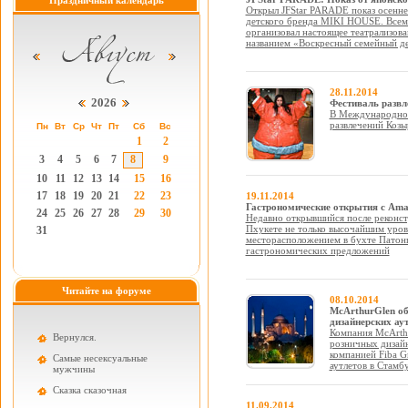
Праздничный календарь
Открыл JFStar PARADE показ осенне
детского бренда MIKI HOUSE. Всем
организовал настоящее театрализов
названием «Воскресный семейный д
28.11.2014
2026
Фестиваль развл
В Международном
развлечений Козы
Пн
Вт
Ср
Чт
Пт
Сб
Вс
1
2
3
4
5
6
7
8
9
10
11
12
13
14
15
16
17
18
19
20
21
22
23
19.11.2014
Гастрономические открытия с Ama
24
25
26
27
28
29
30
Недавно открывшийся после реконст
Пхукете не только высочайшим уров
31
месторасположением в бухте Патонг
гастрономических предложений
Читайте на форуме
08.10.2014
McArthurGlen об
дизайнерских ау
Компания McArthu
Вернулся.
розничных дизайн
компанией Fiba G
Самые несексуальные
аутлетов в Стамб
мужчины
Cказка сказочная
11.09.2014