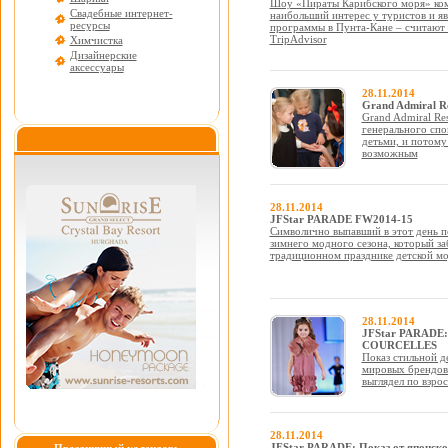
Шоу «Пираты Карибского моря» ком
Свадебные интернет-
наибольший интерес у туристов и я
ресурсы
программы в Пунта-Кане – считают 
TripAdvisor
Химчистка
Дизайнерские
аксессуары
28.11.2014
Grand Admiral R
Grand Admiral Res
генерального спо
детьми, и потому
возможным
28.11.2014
JFStar PARADE FW2014-15
Символично выпавший в этот день п
зимнего модного сезона, который за
традиционном празднике детской м
28.11.2014
JFStar PARADE: 
COURCELLES
Показ стильной 
мировых брендов: 
выглядел по взро
28.11.2014
JFStar PARADE: Показ от японск