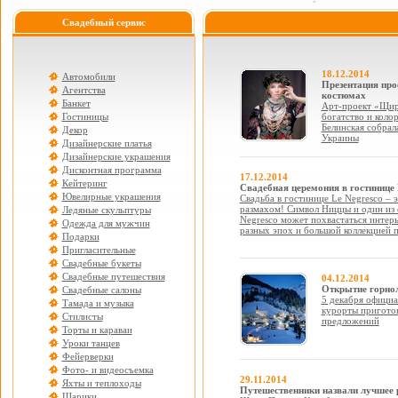
Свадебный сервис
18.12.2014
Автомобили
Презентация про
Агентства
костюмах
Банкет
Арт-проект «Щир
Гостиницы
богатство и коло
Белинская собрал
Декор
Украины
Дизайнерские платья
Дизайнерские украшения
Дисконтная программа
17.12.2014
Кейтеринг
Свадебная церемония в гостинице L
Ювелирные украшения
Свадьба в гостинице Le Negresco – 
размахом! Символ Ниццы и один из 
Ледяные скульптуры
Negresco может похвастаться интер
Одежда для мужчин
разных эпох и большой коллекцией 
Подарки
Пригласительные
Свадебные букеты
Свадебные путешествия
04.12.2014
Открытие горно
Свадебные салоны
5 декабря официа
Тамада и музыка
курорты приготов
Стилисты
предложений
Торты и караваи
Уроки танцев
Фейерверки
Фото- и видеосъемка
29.11.2014
Яхты и теплоходы
Путешественники назвали лучшее 
Шарики