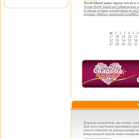
North Island занял третье место в
Отель North Island на Сейшельских о
в списке лучших отелей мира по ит
премии «Выбор читателей Cond&#233
1
2
3
4
5
6
17
18
19
20
21
32
33
34
35
36
47
48
49
50
51
Дорогие посетители, мы хотим, чтоб
Для этого мы будем приглашать проф
смогут ответить на интересующие вас
конце каждой недели наши специалис