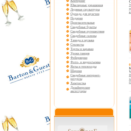
Кейтеринг
C
Ювелирные украшения
У
т
Ледяные скульптуры
в
Одежда для мужчин
Подарки
Пригласительные
Свадебные букеты
Свадебные путешествия
Свадебные салоны
Тамада и музыка
Стилисты
Торты и караваи
Уроки танцев
Фейерверки
Фото- и видеосъемка
0
Яхты и теплоходы
Б
Шарики
V
Свадебные интернет-
П
ресурсы
э
О
Химчистка
Дизайнерские
аксессуары