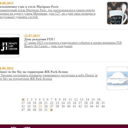
0.08.2013
омантичное утро в отеле Marignan Paris
омантичный отель Marignan Paris, что расположился в самом центре
арижа по адресу улица Мариньян, дом 12*, не сдает свои позиции и
родолжает удивлять гостей.
22.07.2013
День рождения FIJI !
27 июня 2013 состоялось грандиозное событие в жизни компании FIJI
Beauty Art Center - день рождения!
6.06.2013
inner in the Sky на территории ЖК Park Avenue
 Украине состоялась премьера уникального ресторана в небе Dinner in
he Sky на территории ЖК Park Avenue
1
2
3
4
5
6
7
8
9
10
11
12
13
14
15
16
17
18
19
20
21
22
23
24
25
26
27
28
29
30
31
32
33
34
35
36
37
38
39
40
41
42
43
44
45
46
47
48
49
50
51