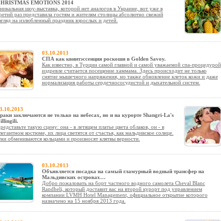
HRISTMAS EMOTIONS 2014
никальная шоу-выставка, которой нет аналогов в Украине, вот уже в
ретий раз представила гостям и жителям столицы абсолютно свежий
згляд на излюбленный праздник взрослых и детей.
03.10.2013
СПА как квинтэссенция роскоши в Golden Savoy.
Как известно, в Турции самой главной и самой уважаемой спа-процедурой
издревле считается посещение хаммама. Здесь происходит не только
снятие мышечного напряжения, но также обновление клеток кожи и даже
нормализация работы сердечнососудистой и дыхательной систем.
3.10.2013
раки заключаются не только на небесах, но и на курорте Shangri-La's
illingili.
редставьте такую сцену: она - в летящем платье цвета облаков, он - в
легантном костюме, их лица светятся от счастья, как мальдивское солнце.
ни обмениваются кольцами и произносят клятвы верности.
03.10.2013
Объявляется посадка на самый гламурный водный трансфер на
Мальдивских островах…
Добро пожаловать на борт частного водного самолета Cheval Blanc
Randheli, который доставит вас на второй курорт под управлением
компании LVMH Hotel Management, официальное открытие которого
назначено на 15 ноября 2013 года.