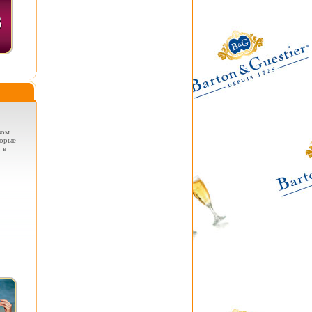
ком.
торые
 в