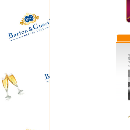
Д
Д
с
к