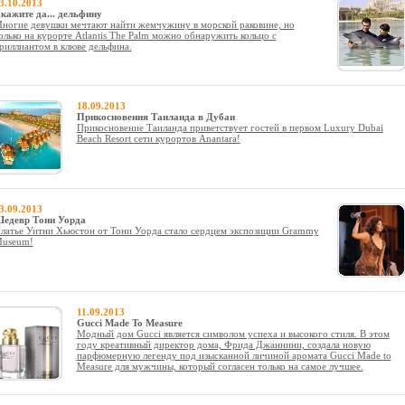
3.10.2013
кажите да... дельфину
ногие девушки мечтают найти жемчужину в морской раковине, но
олько на курорте Atlantis The Palm можно обнаружить кольцо с
риллиантом в клюве дельфина.
18.09.2013
Прикосновения Таиланда в Дубаи
Прикосновение Таиланда приветствует гостей в первом Luxury Dubai
Beach Resort сети курортов Anantara!
3.09.2013
едевр Тони Уорда
латье Уитни Хьюстон от Тони Уорда стало сердцем экспозиции Grammy
useum!
11.09.2013
Gucci Made To Measure
Модный дом Gucci является символом успеха и высокого стиля. В этом
году креативный директор дома, Фрида Джаннини, создала новую
парфюмерную легенду под изысканной личиной аромата Gucci Made to
Measure для мужчины, который согласен только на самое лучшее.