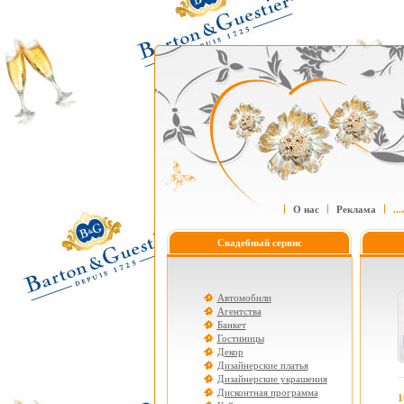
О нас
Реклама
....
Свадебный сервис
Автомобили
Агентства
Банкет
Гостиницы
Декор
Дизайнерские платья
Дизайнерские украшения
Дисконтная программа
1