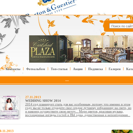
Контакты
Фотоальбом
Топ-статьи
Акции
Подписка
Галереи
Кат
....
27.11.2013
WEDDING SHOW 2014
2014 год планирует стать для вас особенным, потому что именно в этом
году вы не только отдадите свое сердце лучшему избраннику на свете, но
и наконец осуществите свою мечту... Море цветов, красивая музыка,
восхищенные взгляды гостей и ВЫ одна, единственная и неповторимая...
0.11.2013