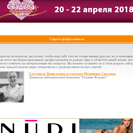
Спроси профессионала
орогие посетители, мы хотим, чтобы наш сайт стал не только вашим другом, но и помощни
ля этого мы будем приглашать профессионалов из разных сфер и областей нашей жизни, ко
могут ответить на интересующие вас вопросы. Вы можете оставлять их в этом разделе сайта,
онце каждой недели наши специалисты с удовольствием на них ответят.
Сегодня на Ваши вопросы отвечает Матвиенко Светлана
Директор кейтеринговой компании "Гетьман-Фуршет"