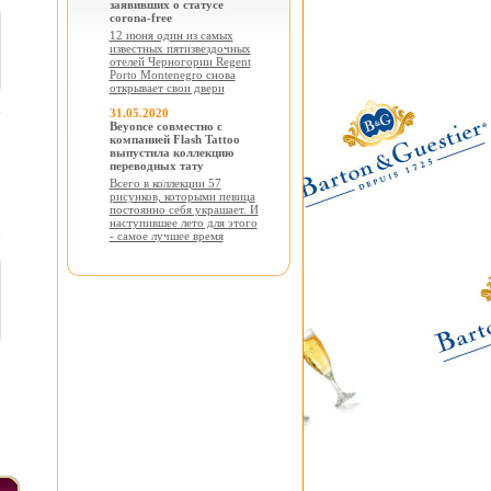
заявивших о статусе
corona-free
12 июня один из самых
известных пятизвездочных
отелей Черногории Regent
Porto Montenegro снова
открывает свои двери
31.05.2020
Beyonce совместно с
компанией Flash Tattoo
выпустила коллекцию
переводных тату
Всего в коллекции 57
рисунков, которыми певица
постоянно себя украшает. И
наступившее лето для этого
- самое лучшее время