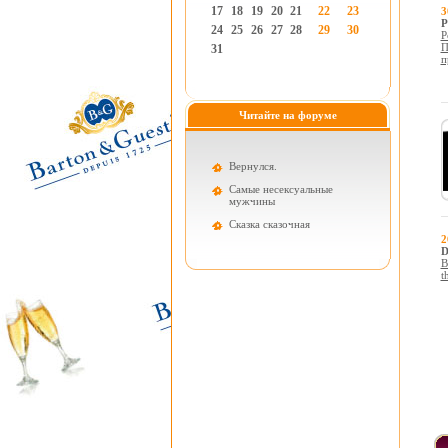
17
18
19
20
21
22
23
3
Р
24
25
26
27
28
29
30
Р
П
31
п
Читайте на форуме
Вернулся.
Самые несексуальные
мужчины
Cказка сказочная
2
D
В
t